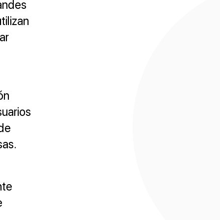
randes
tilizan
ar
ón
suarios
 de
sas.
nte
e