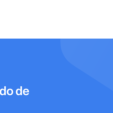
Descargar
Descargar
ado de