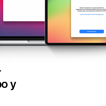
–
po y