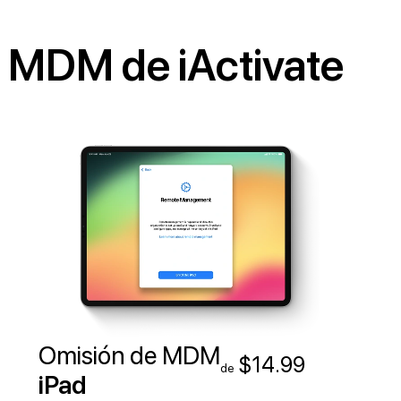
s MDM de iActivate
Omisión de MDM
$14.99
de
iPad