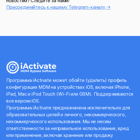
новостям? Следите за нами!
Присоединяйтесь к нашему Telegram-каналу →
Программа iActivate может обойти (удалить) профиль
конфигурации MDM на устройствах iOS, включая iPhone,
iPad, Mac и iPod Touch (Wi-Fi или GSM). Поддерживаются
все версии iOS.
Программа iActivate предназначена исключительно для
образовательных целей и личного, некоммерческого,
некоммерческого использования. Мы не несем
ответственности за неправильное использование, вред
или применение, включая хранение или продажу