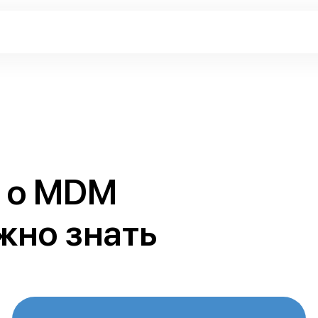
ы о MDM
жно знать