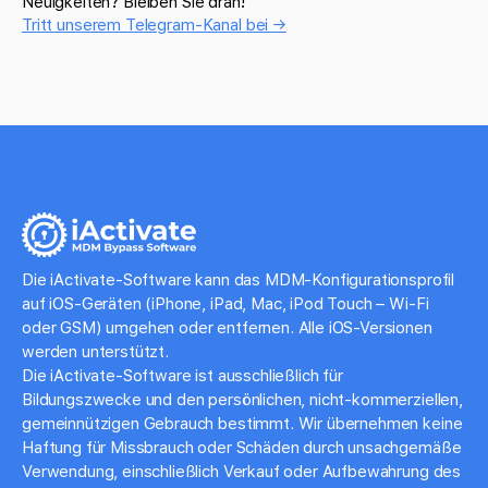
Neuigkeiten? Bleiben Sie dran!
Tritt unserem Telegram-Kanal bei →
Die iActivate-Software kann das MDM-Konfigurationsprofil
auf iOS-Geräten (iPhone, iPad, Mac, iPod Touch – Wi-Fi
oder GSM) umgehen oder entfernen. Alle iOS-Versionen
werden unterstützt.
Die iActivate-Software ist ausschließlich für
Bildungszwecke und den persönlichen, nicht-kommerziellen,
gemeinnützigen Gebrauch bestimmt. Wir übernehmen keine
Haftung für Missbrauch oder Schäden durch unsachgemäße
Verwendung, einschließlich Verkauf oder Aufbewahrung des