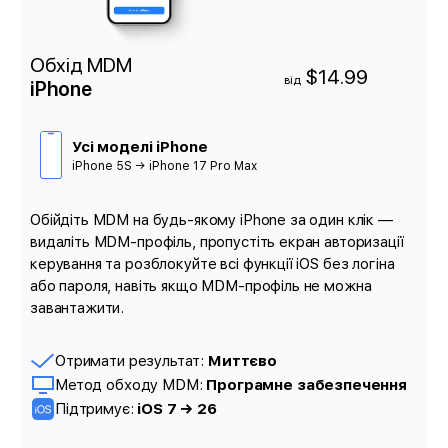
Обхід MDM
$14.99
від
iPhone
Усі моделі iPhone
iPhone 5S → iPhone 17 Pro Max
Обійдіть MDM на будь-якому iPhone за один клік —
видаліть MDM-профіль, пропустіть екран авторизації
керування та розблокуйте всі функції iOS без логіна
або пароля, навіть якщо MDM-профіль не можна
завантажити.
Отримати результат:
Миттєво
Метод обходу MDM:
Програмне забезпечення
Підтримує:
iOS 7 → 26