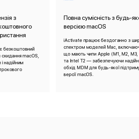
Повна сумісність з будь-якою
Підтр
версією macOS
Отрима
Наша 
iActivate працює бездоганно з широким
готова
спектром моделей Mac, включаючи ті,
актива
що мають чипи Apple (M1, M2, M3, M4)
неспра
та Intel T2 — забезпечуючи надійний
обхід MDM для будь-якої підтримуваної
версії macOS.