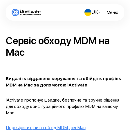
UK
Меню
Сервіс обходу MDM на
Mac
Видаліть віддалене керування та обійдіть профіль
MDM на Mac за допомогою iActivate
iActivate пропонує швидке, безпечне та зручне рішення
для обходу конфігураційного профілю MDM на вашому
Mac.
Перевірити ціни на обхід MDM для Mac