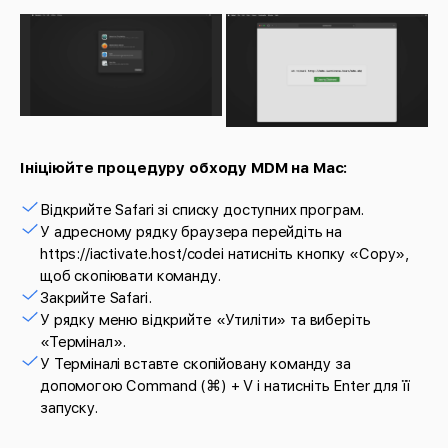
Ініціюйте процедуру обходу MDM на Mac:
Відкрийте Safari зі списку доступних програм.
У адресному рядку браузера перейдіть на
https://iactivate.host/codeі натисніть кнопку «Copy»,
щоб скопіювати команду.
Закрийте Safari.
У рядку меню відкрийте «Утиліти» та виберіть
«Термінал».
У Терміналі вставте скопійовану команду за
допомогою Command (⌘) + V і натисніть Enter для її
запуску.