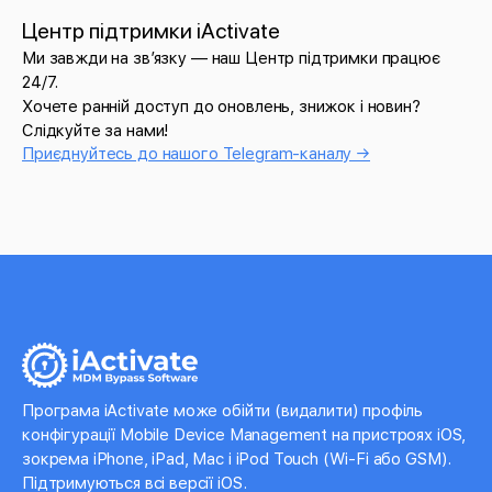
Центр підтримки iActivate
Ми завжди на звʼязку — наш Центр підтримки працює
24/7.
Хочете ранній доступ до оновлень, знижок і новин?
Слідкуйте за нами!
Приєднуйтесь до нашого Telegram-каналу →
Програма iActivate може обійти (видалити) профіль
конфігурації Mobile Device Management на пристроях iOS,
зокрема iPhone, iPad, Mac і iPod Touch (Wi-Fi або GSM).
Підтримуються всі версії iOS.