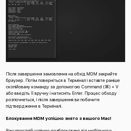
Після завершення замовлення на обхід MDM закрийте
браузер. Потім поверніться в Термінал і вставте раніше
скопійовану команду за допомогою Command (⌘) + V
або введіть її вручну і натисніть Enter. Процес обходу
розпочнеться, і після завершення ви побачите
підтвердження в Терміналі.
Блокування MDM успішно знято з вашого Mac!
Ваш пристрій успішно розблоковано від мобільного