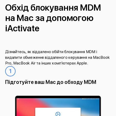
Обхід блокування MDM
на Mac за допомогою
iActivate
Дізнайтесь, як віддалено обійти блокування MDM і
видалити обмеження віддаленого керування на MacBook
Pro, MacBook Air та інших комп’ютерах Apple.
1
Підготуйте ваш Mac до обходу MDM