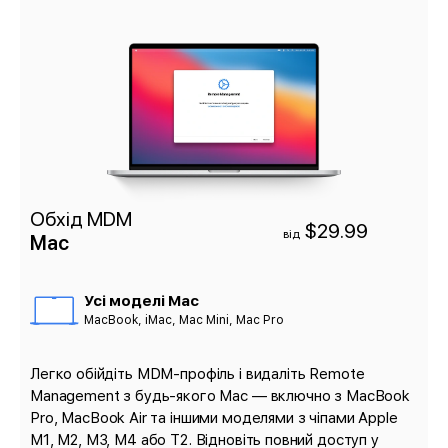
Обхід MDM
$29.99
від
Mac
Усі моделі Mac
MacBook, iMac, Mac Mini, Mac Pro
Легко обійдіть MDM-профіль і видаліть Remote
Management з будь-якого Mac — включно з MacBook
Pro, MacBook Air та іншими моделями з чіпами Apple
M1, M2, M3, M4 або T2. Відновіть повний доступ у