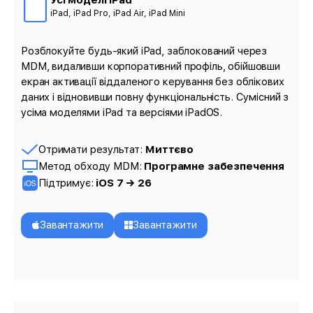
Усі моделі iPad
iPad, iPad Pro, iPad Air, iPad Mini
Розблокуйте будь-який iPad, заблокований через
MDM, видаливши корпоративний профіль, обійшовши
екран активації віддаленого керування без облікових
даних і відновивши повну функціональність. Сумісний з
усіма моделями iPad та версіями iPadOS.
Отримати результат:
Миттєво
Метод обходу MDM:
Програмне забезпечення
Підтримує:
iOS 7 → 26
Завантажити
Завантажити