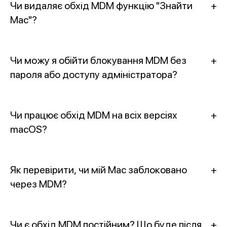
Чи видаляє обхід MDM функцію "Знайти
+
Mac"?
Чи можу я обійти блокування MDM без
+
пароля або доступу адміністратора?
Чи працює обхід MDM на всіх версіях
+
macOS?
Як перевірити, чи мій Mac заблоковано
+
через MDM?
Чи є обхід MDM постійним? Що буде після
+