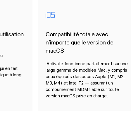
Compatibilité totale avec
Suppo
n’importe quelle version de
Obtene
macOS
équipe
pour vo
iActivate fonctionne parfaitement sur une
l’activ
large gamme de modèles Mac, y compris
ceux équipés des puces Apple (M1, M2,
M3, M4) et Intel T2 — assurant un
contournement MDM fiable sur toute
version macOS prise en charge.