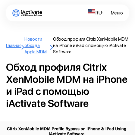
RU
Меню
Новости
Обход профиля Citrix XenMobile MDM
Главная
обхода
на iPhone и iPad с помощью iActivate
Apple MDM
Software
Обход профиля Citrix
XenMobile MDM на iPhone
и iPad с помощью
iActivate Software