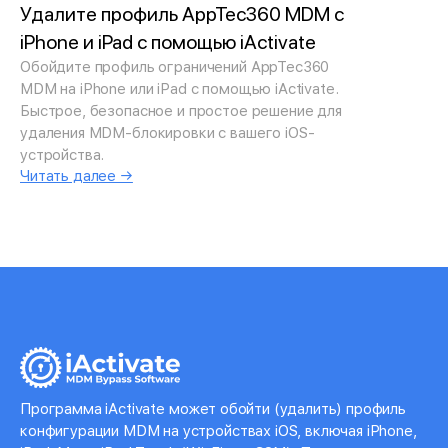
Удалите профиль AppTec360 MDM с
iPhone и iPad с помощью iActivate
Обойдите профиль ограничений AppTec360
MDM на iPhone или iPad с помощью iActivate.
Быстрое, безопасное и простое решение для
удаления MDM-блокировки с вашего iOS-
устройства.
Читать далее →
Программа iActivate может обойти (удалить) профиль
конфигурации MDM на устройствах iOS, включая iPhone,