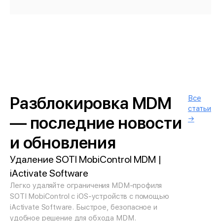
Разблокировка MDM
Все
статьи
— последние новости
→
и обновления
Удаление SOTI MobiControl MDM |
iActivate Software
Легко удаляйте ограничения MDM-профиля
SOTI MobiControl с iOS-устройств с помощью
iActivate Software. Быстрое, безопасное и
удобное решение для обхода MDM.