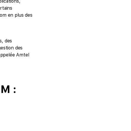
lications,
rtains
com en plus des
s, des
gestion des
 appelée Amtel
M :