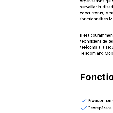
organisations qui 
surveiller l’utili
concurrents, Amt
fonctionnalités 
Il est couramment 
techniciens de ter
télécoms à la séc
Telecom and Mob
Fonctio
Provisionneme
Géorepérage e