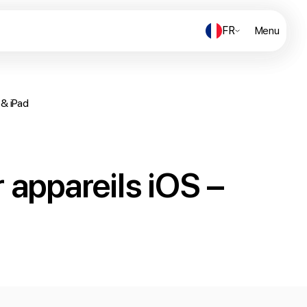
FR
FR
Menu
Menu
 & iPad
appareils iOS –