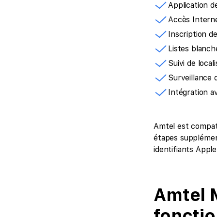
Application d
Accès Interne
Inscription d
Listes blanch
Suivi de local
Surveillance d
Intégration a
Amtel est compati
étapes supplément
identifiants Apple
Amtel 
fonctio