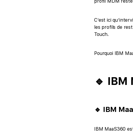
profil MDM reste a
C’est ici qu’inte
les profils de re
Touch.
Pourquoi IBM Maa
🔹 IB
🔹 IBM M
IBM MaaS360 est 