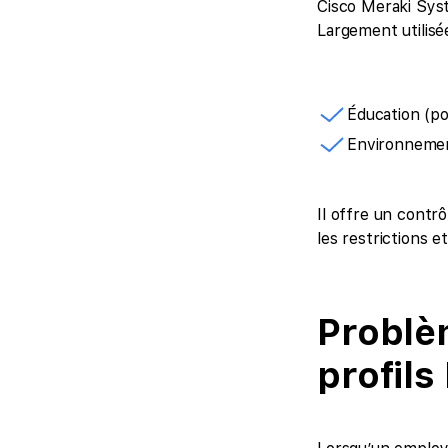
Cisco Meraki Syst
Largement utilisé
Éducation (po
Environnement
Il offre un contr
les restrictions e
Problèm
profil