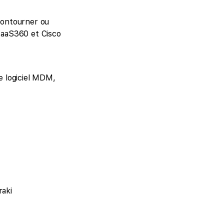
 contourner ou
MaaS360 et Cisco
re logiciel MDM,
aki