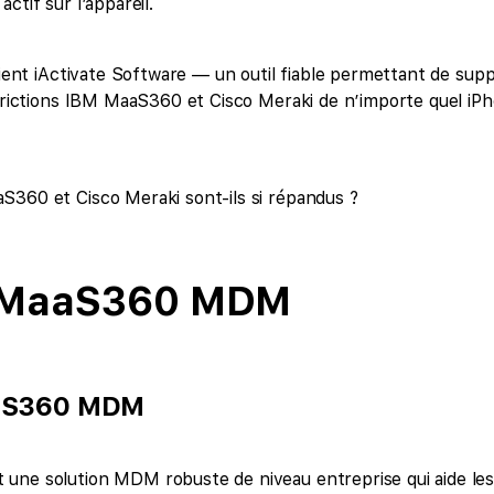
ctif sur l’appareil.
rvient iActivate Software — un outil fiable permettant de sup
strictions IBM MaaS360 et Cisco Meraki de n’importe quel iPh
S360 et Cisco Meraki sont-ils si répandus ?
M MaaS360 MDM
aaS360 MDM
une solution MDM robuste de niveau entreprise qui aide les