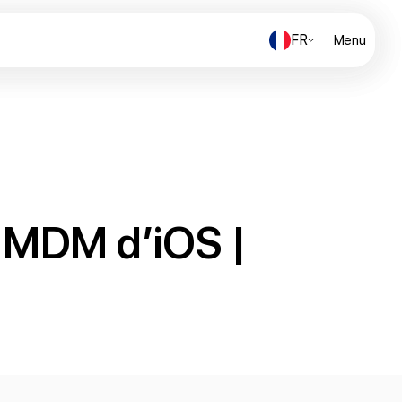
FR
FR
Menu
Menu
 MDM d’iOS |