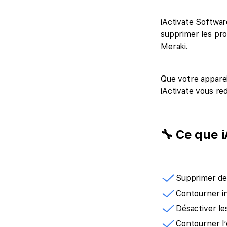
iActivate Softwar
supprimer les pr
Meraki.
Que votre appareil
iActivate vous re
🔧 Ce que i
Supprimer des
Contourner i
Désactiver le
Contourner l’