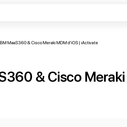
IBM MaaS360 & Cisco Meraki MDM d’iOS | iActivate
S360 & Cisco Meraki