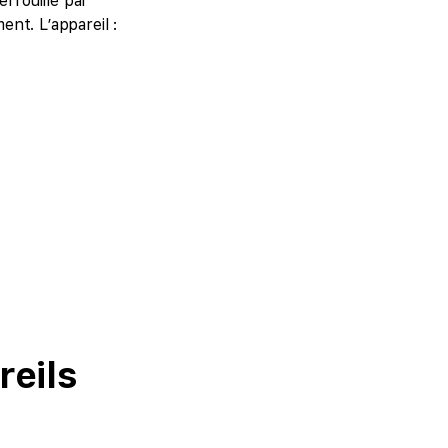
errouillé par
nt. L’appareil :
eils